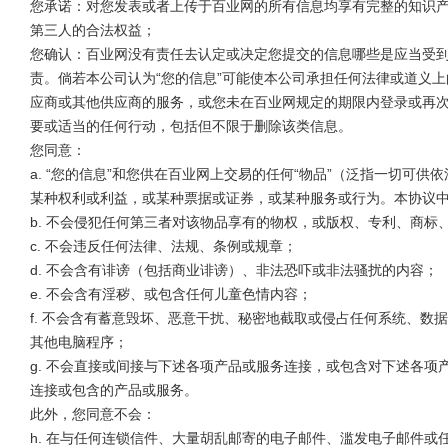
您承诺：对您发表或者上传于百业网的所有信息均享有完整的知识
第三人的合法权益；
您确认：百业网没有责任去认定或决定您提交的信息哪些是应当受到保
责。倘若本公司认为“您的信息”可能使本公司承担任何法律或道义上
应商或其他供应商的服务，或您未在百业网规定的期限内登录或再次
要或适当的任何行动，包括但不限于删除该类信息。
您同意：
a. “您的信息”和您供在百业网上交易的任何“物品”（泛指一切可
某种权利或利益，或某种票据或证券，或某种服务或行为。本协议中
b. 不会侵犯任何第三者对该物品享有的物权，或版权、专利、商
c. 不会违反任何法律、法规、条例或规章；
d. 不会含有诽谤（包括商业诽谤）、非法恐吓或非法骚扰的内容；
e. 不会含有淫秽、或包含任何儿童色情内容；
f. 不会含有蓄意毁坏、恶意干扰、秘密地截取或侵占任何系统、
其他电脑程序；
g. 不会直接或间接与下述各项产品或服务连接，或包含对下述各项产品或
连接或包含的产品或服务。
此外，您同意不会：
h. 在与任何连锁信件、大量胡乱邮寄的电子邮件、滥发电子邮件或